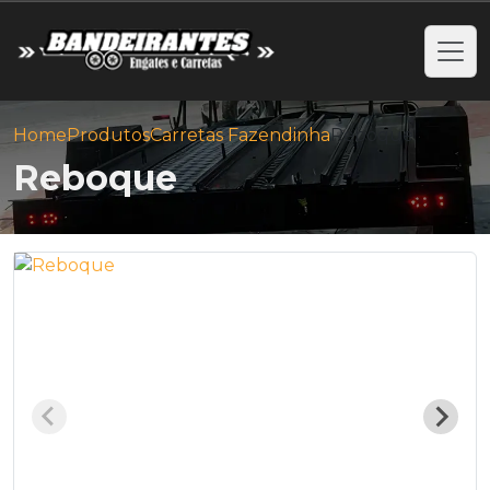
Home
Produtos
Carretas Fazendinha
Reboque
Reboque