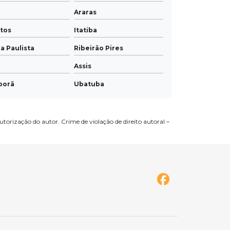
Araras
tos
Itatiba
a Paulista
Ribeirão Pires
Assis
porã
Ubatuba
va
Arujá
 Limpo Paulista
Vinhedo
utorização do autor. Crime de violação de direito autoral –
ssununga
Itapira
ro
Mococa
Mirassol
nga
Registro
 Feliz
Olímpia
osé do Rio Pardo
Louveira