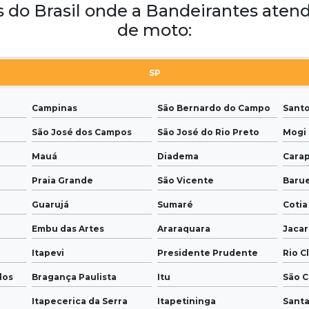
s do Brasil onde a Bandeirantes aten
de moto:
SP
Campinas
São Bernardo do Campo
Sant
São José dos Campos
São José do Rio Preto
Mogi 
Mauá
Diadema
Carap
Praia Grande
São Vicente
Barue
Guarujá
Sumaré
Cotia
Embu das Artes
Araraquara
Jacar
Itapevi
Presidente Prudente
Rio C
los
Bragança Paulista
Itu
São C
Itapecerica da Serra
Itapetininga
Santa