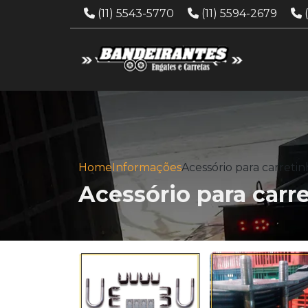
Telefone:
Telefone:
(11) 5543-5770
(11) 5594-2679
Home
Informações
Acessório para carreti
Acessório para carr