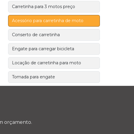
Carretinha para 3 motos preço
Acessório para carretinha de moto
Conserto de carretinha
Engate para carregar bicicleta
Locação de carretinha para moto
Tomada para engate
Entre em contato
(11) 5543-5770
 um orçamento.
(11) 5594-2679