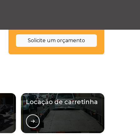
(11) 94462-2286
(11) 95069-1700
(11) 94462-2286
Solicite um orçamento
Locação de carretinha