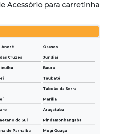
de Acessório para carretinha
o André
Osasco
das Cruzes
Jundiaí
icuíba
Bauru
ri
Taubaté
Taboão da Serra
eí
Marília
laro
Araçatuba
aetano do Sul
Pindamonhangaba
na de Parnaíba
Mogi Guaçu