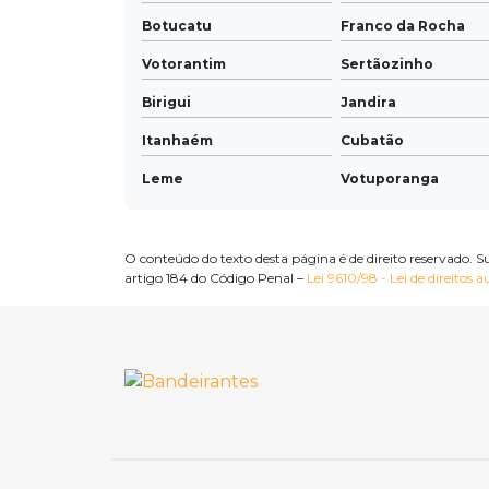
Botucatu
Franco da Rocha
Votorantim
Sertãozinho
Birigui
Jandira
Itanhaém
Cubatão
Leme
Votuporanga
Avaré
Cajamar
Lorena
São Sebastião
O conteúdo do texto desta página é de direito reservado. S
artigo 184 do Código Penal –
Lei 9610/98 - Lei de direitos a
Bebedouro
Ibiúna
Jaboticabal
Fernandópolis
Embu-Guaçu
Lençóis Paulista
Nova Odessa
Mongaguá
Andradina
Cosmópolis
Santa Isabel
Piedade