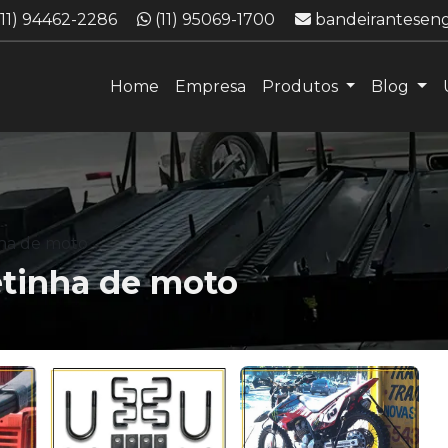
Telefone:
WhatsApp:
E-mail:
(11) 94462-2286
(11) 95069-1700
bandeirantesen
Home
Empresa
Produtos
Blog
nha de moto
etinha de moto