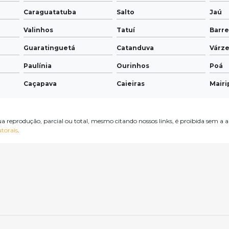
Caraguatatuba
Salto
Jaú
Valinhos
Tatuí
Barre
Guaratinguetá
Catanduva
Várze
Paulínia
Ourinhos
Poá
Caçapava
Caieiras
Mairi
Mogi Mirim
São João da Boa Vista
Itape
São Roque
Matão
Campo
ua reprodução, parcial ou total, mesmo citando nossos links, é proibida sem a a
utorais
.
Cruzeiro
Lins
Pira
Itupeva
Peruíbe
Ampa
Monte Mor
Bertioga
Tupã
Penápolis
Boituva
Ibiti
Jaguariúna
Batatais
Porto
Porto Ferreira
Taquaritinga
São J