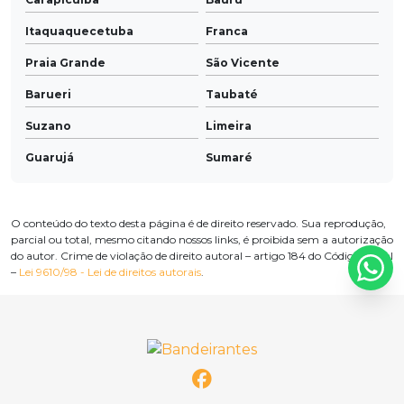
Itaquaquecetuba
Franca
Praia Grande
São Vicente
Barueri
Taubaté
Suzano
Limeira
Guarujá
Sumaré
Cotia
Taboão da Serra
Indaiatuba
São Carlos
O conteúdo do texto desta página é de direito reservado. Sua reprodução,
parcial ou total, mesmo citando nossos links, é proibida sem a autorização
Embu das Artes
Araraquara
do autor. Crime de violação de direito autoral – artigo 184 do Código Penal
–
Lei 9610/98 - Lei de direitos autorais
.
Jacareí
Marília
Americana
Hortolândia
Itapevi
Presidente Prudente
Rio Claro
Araçatuba